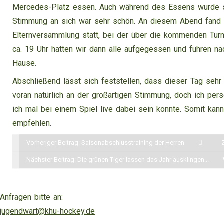
Mercedes-Platz essen. Auch während des Essens wurde se
Stimmung an sich war sehr schön. An diesem Abend fand
Elternversammlung statt, bei der über die kommenden Turn
ca. 19 Uhr hatten wir dann alle aufgegessen und fuhren n
Hause.
Abschließend lässt sich feststellen, dass dieser Tag seh
voran natürlich an der großartigen Stimmung, doch ich per
ich mal bei einem Spiel live dabei sein konnte. Somit kann 
empfehlen.
Vorheriger Beitrag: Saisonabschlusstraining der Herren
Nächster Beitrag: Die grünen Tiger lassen das Jahr ausklingen...
Anfragen bitte an:
jugendwart@khu-hockey.de