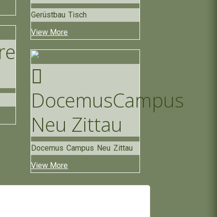
Gerüstbau Tisch
View More
re
Docemus
Campus
Neu Zittau
Docemus Campus Neu Zittau
View More