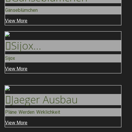
Gänseblümchen
View More
Sijox
...
Sijox
View More
Jaeger
Ausbau
Pläne Werden Wirklichkeit
View More