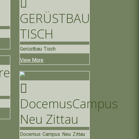
GERÜSTBAU
TISCH
Gerüstbau Tisch
View More
re
Docemus
Campus
Neu Zittau
Docemus Campus Neu Zittau