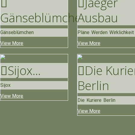
Jaeger
Gänse
Blümchen
Ausbau
Gänseblümchen
Pläne Werden Wirklichkeit
View More
View More
Sijox
...
Die Kurie
Berlin
Sijox
View More
Die Kuriere Berlin
View More