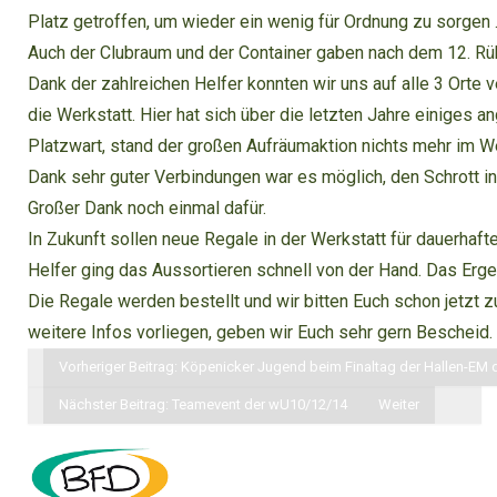
Platz getroffen, um wieder ein wenig für Ordnung zu sorgen 
Auch der Clubraum und der Container gaben nach dem 12. Rü
Dank der zahlreichen Helfer konnten wir uns auf alle 3 Orte 
die Werkstatt. Hier hat sich über die letzten Jahre einige
Platzwart, stand der großen Aufräumaktion nichts mehr im W
Dank sehr guter Verbindungen war es möglich, den Schrott in
Großer Dank noch einmal dafür.
In Zukunft sollen neue Regale in der Werkstatt für dauerhaf
Helfer ging das Aussortieren schnell von der Hand. Das Erge
Die Regale werden bestellt und wir bitten Euch schon jetzt 
weitere Infos vorliegen, geben wir Euch sehr gern Bescheid.
Vorheriger Beitrag: Köpenicker Jugend beim Finaltag der Hallen-EM
Nächster Beitrag: Teamevent der wU10/12/14
Weiter