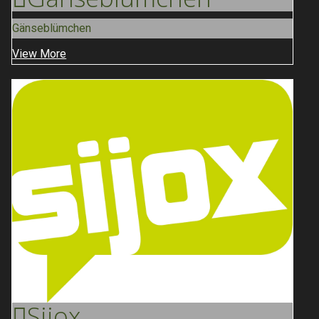
Gänseblümchen
View More
Sijox
...