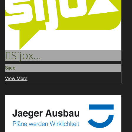
Sijox
...
Sijox
View More