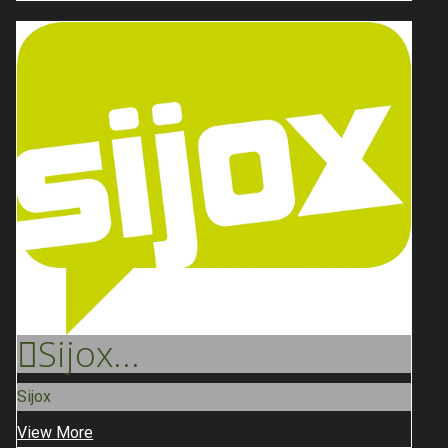
Sijox
...
Sijox
View More