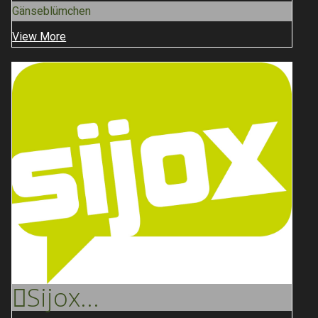
Gänseblümchen
View More
Sijox
...