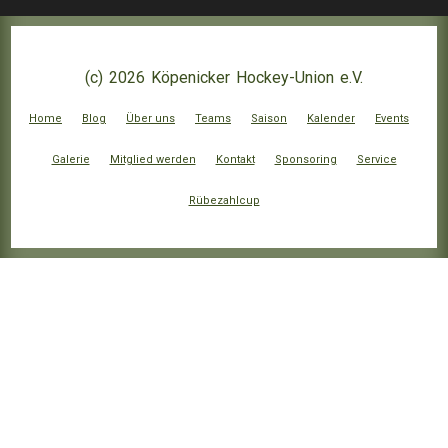
(c) 2026 Köpenicker Hockey-Union e.V.
Home
Blog
Über uns
Teams
Saison
Kalender
Events
Galerie
Mitglied werden
Kontakt
Sponsoring
Service
Rübezahlcup