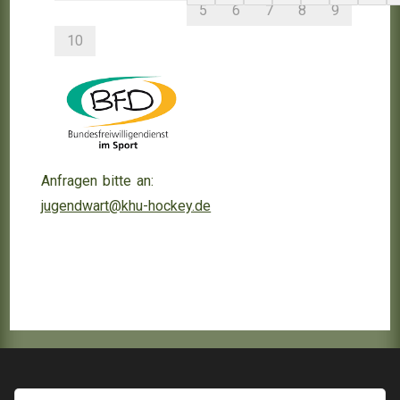
5
6
7
8
9
10
Anfragen bitte an:
jugendwart@khu-hockey.de