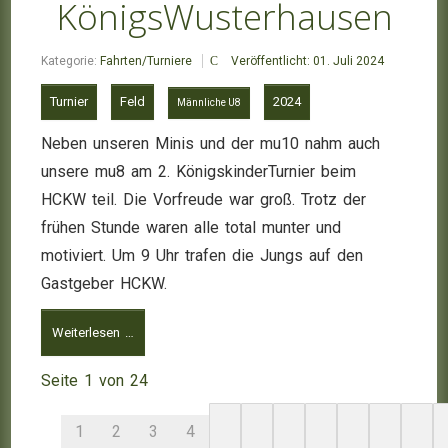
KönigsWusterhausen
Kategorie:
Fahrten/Turniere
Veröffentlicht: 01. Juli 2024
Turnier
Feld
2024
Männliche U8
Neben unseren Minis und der mu10 nahm auch
unsere mu8 am 2. KönigskinderTurnier beim
HCKW teil. Die Vorfreude war groß. Trotz der
frühen Stunde waren alle total munter und
motiviert. Um 9 Uhr trafen die Jungs auf den
Gastgeber HCKW.
Weiterlesen …
Seite 1 von 24
1
2
3
4