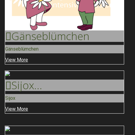
Gänse
Blümchen
Gänseblümchen
View More
Sijox
...
Sijox
View More