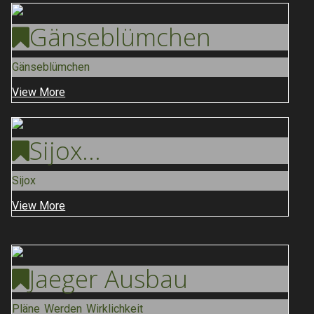
Gänse
Blümchen
Gänseblümchen
View More
Sijox
...
Sijox
View More
Jaeger
Ausbau
Pläne Werden Wirklichkeit