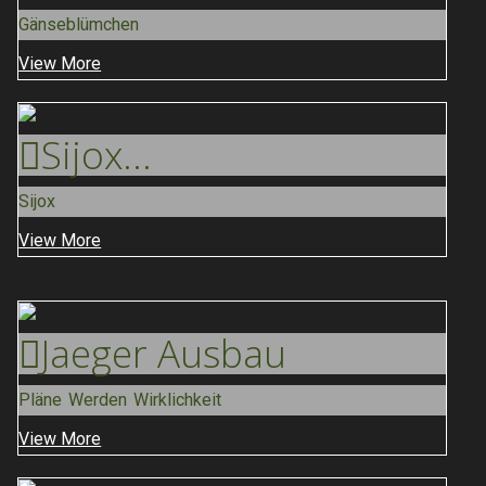
Gänseblümchen
View More
Sijox
...
Sijox
View More
Jaeger
Ausbau
Pläne Werden Wirklichkeit
View More