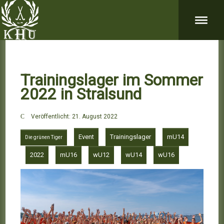
Trainingslager im Sommer
2022 in Stralsund
Veröffentlicht: 21. August 2022
Event
Trainingslager
mU14
Die grünen Tiger
2022
mU16
wU12
wU14
wU16