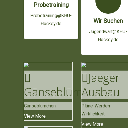
Probetraining
Probetraining@KHU-
Wir Suchen
Hockey.de
Jugendwart@KHU-
Hockey.de
Jaeger
Gänse
Blümchen
Ausbau
Gänseblümchen
Pläne Werden
Wirklichkeit
View More
View More