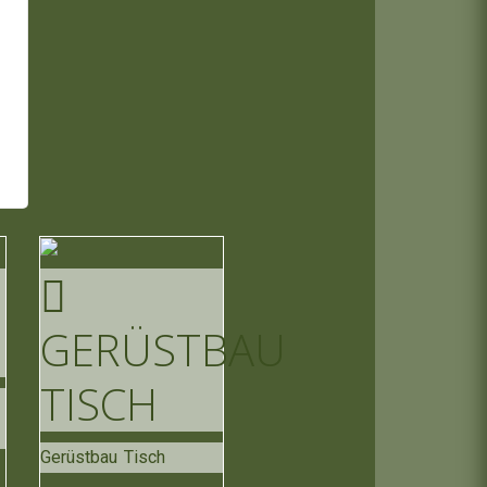
GERÜSTBAU
TISCH
Gerüstbau Tisch