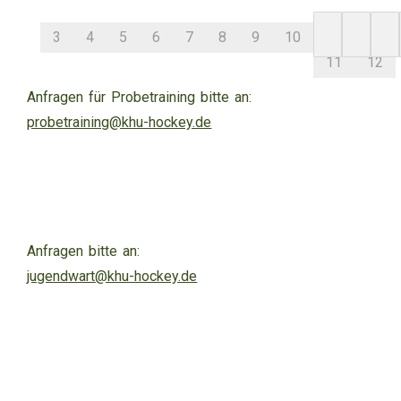
3
4
5
6
7
8
9
10
11
12
Anfragen für Probetraining bitte an:
probetraining@khu-hockey.de
Anfragen bitte an:
jugendwart@khu-hockey.de