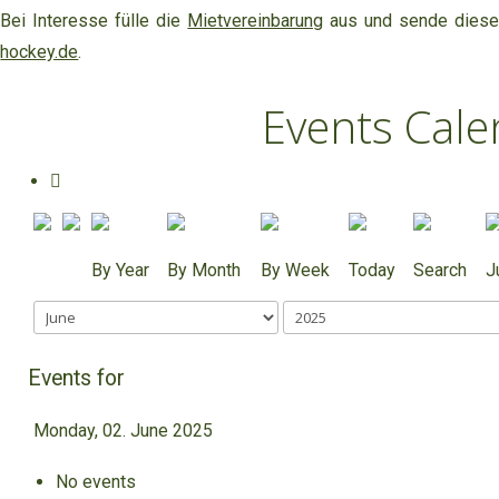
Bei Interesse fülle die
Mietvereinbarung
aus und sende diese 
hockey.de
.
Events Cale
By Year
By Month
By Week
Today
Search
J
Events for
Monday, 02. June 2025
No events