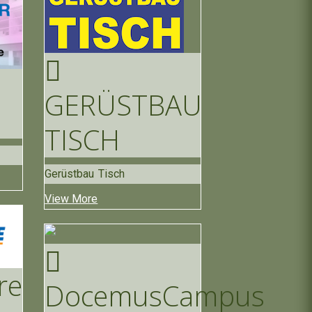
GERÜSTBAU
TISCH
Gerüstbau Tisch
View More
re
Docemus
Campus