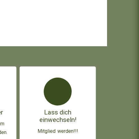
r
Lass dich
einwechseln!
im
Mitglied werden!!!
den.