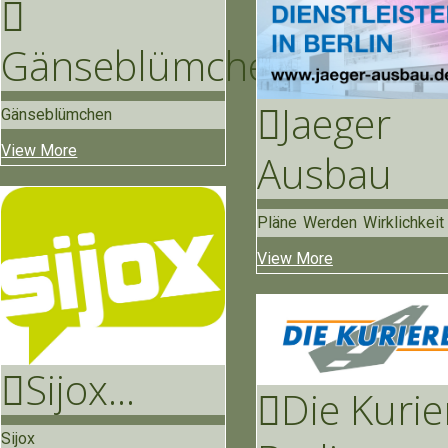
Gänse
Blümchen
Jaeger
Gänseblümchen
View More
Ausbau
Pläne Werden Wirklichkeit
View More
Sijox
...
Die Kurie
Sijox