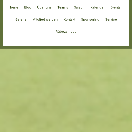
Home
Blog
Über uns
Teams
Saison
Kalender
Events
Galerie
Mitglied werden
Kontakt
Sponsoring
Service
Rübezahlcup