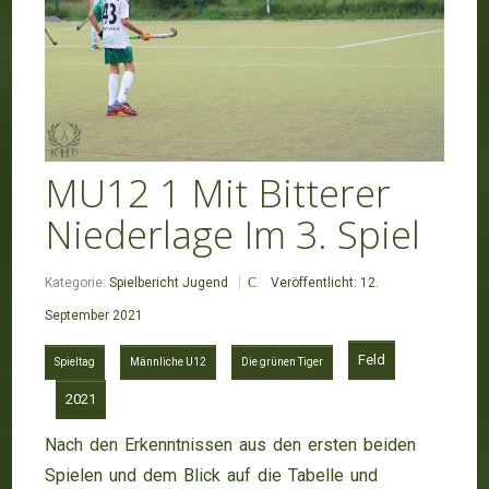
MU12 1 Mit Bitterer
Niederlage Im 3. Spiel
Kategorie:
Spielbericht Jugend
Veröffentlicht: 12.
September 2021
Feld
Spieltag
Männliche U12
Die grünen Tiger
2021
Nach den Erkenntnissen aus den ersten beiden
Spielen und dem Blick auf die Tabelle und