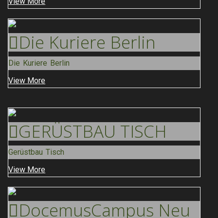
View More
Die Kuriere
Berlin
Die Kuriere Berlin
View More
GERÜSTBAU
TISCH
Gerüstbau Tisch
View More
Docemus
Campus Neu