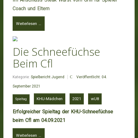
Coach und Eltern
Weiterlesen …
Die Schneefüchse
Beim Cfl
Kategorie:
Spielbericht Jugend
Veröffentlicht: 04.
September 2021
KHU-Mädchen
2021
wU8
Spieltag
Erfolgreicher Spieltag der KHU-Schneefüchse
beim Cfl am 04.09.2021
Weiterlesen …