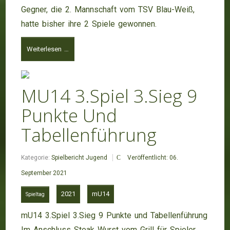
Gegner, die 2. Mannschaft vom TSV Blau-Weiß,
hatte bisher ihre 2 Spiele gewonnen.
Weiterlesen …
MU14 3.Spiel 3.Sieg 9
Punkte Und
Tabellenführung
Kategorie:
Spielbericht Jugend
Veröffentlicht: 06.
September 2021
2021
mU14
Spieltag
mU14 3.Spiel 3.Sieg 9 Punkte und Tabellenführung
Im Anschluss Steak Wurst vom Grill für Spieler