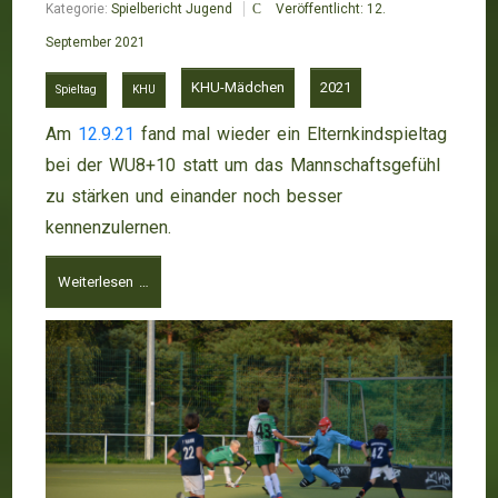
Kategorie:
Spielbericht Jugend
Veröffentlicht: 12.
September 2021
KHU-Mädchen
2021
Spieltag
KHU
Am
12.9.21
fand mal wieder ein Elternkindspieltag
bei der WU8+10 statt um das Mannschaftsgefühl
zu stärken und einander noch besser
kennenzulernen.
Weiterlesen …