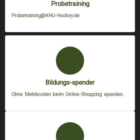
Probetraining
Probetraining@KHU-Hockey.de
Bildungs-spender
Ohne Mehrkosten beim Online-Shopping spenden.