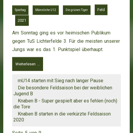
Feld
Spieltag
Männliche U12
Die grünen Tiger
2021
Am Sonntag ging es vor heimischen Publikum
gegen TuS Lichterfelde 3. Für die meisten unserer
Jungs war es das 1. Punktspiel überhaupt.
Weiterlesen …
mU14 starten mit Sieg nach langer Pause
Die besondere Feldsaison bei der weiblichen
Jugend B
Knaben B - Super gespielt aber es fehlen (noch)
die Tore
Knaben B starten in die verkürzte Feldsaison
2020
Seite 5 von 9